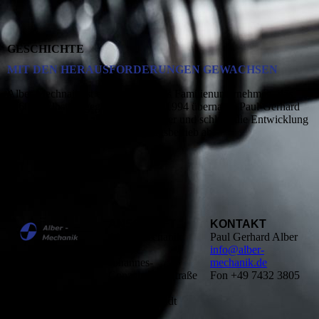
GESCHICHTE
MIT DEN HERAUSFORDERUNGEN GEWACHSEN
Alber Mechnaik ist ein gewachsenes Familienunternehmen, das
1960 in Albstadt gegründet wurde. 1994 übernahm Paul-Gerhard
Alber den Betrieb als Geschäftsführer und schloss die Entwicklung
zum hochmodernen Lohnfertigungsbetrieb ab.
ANSCHRIFT
KONTAKT
Alber-Mechanik
Paul Gerhard Alber
GmbH
info@alber-
Johannes-
mechanik.de
Conzelmann-Straße
Fon +49 7432 3805
49
72461 Albstadt