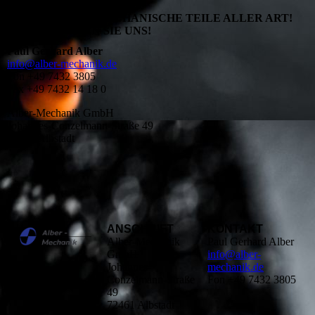
WIR FERTIGEN MECHANISCHE TEILE ALLER ART!
KONTAKTIEREN SIE UNS!
Paul Gerhard Alber
info@alber-mechanik.de
Fon +49 7432 3805
Fax +49 7432 14 18 0
Alber-Mechanik GmbH
Johannes-Conzelmann-Straße 49
72461 Albstadt
ANSCHRIFT
KONTAKT
Alber-Mechanik
Paul Gerhard Alber
GmbH
info@alber-
Johannes-
mechanik.de
Conzelmann-Straße
Fon +49 7432 3805
49
72461 Albstadt