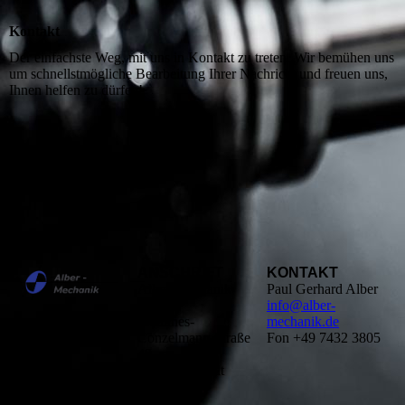
Kontakt
Der einfachste Weg, mit uns in Kontakt zu treten. Wir bemühen uns
um schnellstmögliche Bearbeitung Ihrer Nachricht und freuen uns,
Ihnen helfen zu dürfen!
ANSCHRIFT
KONTAKT
Alber-Mechanik
Paul Gerhard Alber
GmbH
info@alber-
Johannes-
mechanik.de
Conzelmann-Straße
Fon +49 7432 3805
49
72461 Albstadt